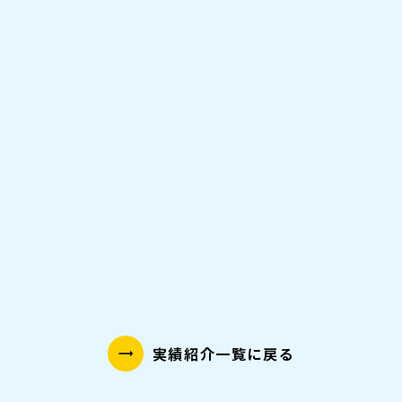
「米粉とジビエの贅沢ピザ、新登場」冷凍ピザ
LP
実績紹介一覧に戻る
trending_flat