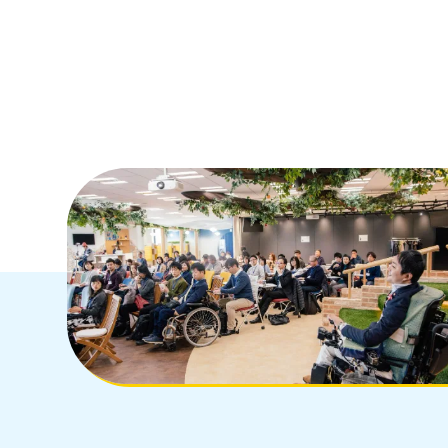
くても誰もが使いやすいWeb制作をしております。
事業内容を見る
trending_flat