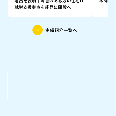
進出を表明｜障害のある方の在宅IT
本開催決
就労支援拠点を能登に開設へ
実績紹介一覧へ
trending_flat
2026/8/7
GDS世界障害者アジアサミット2027 石川県講演