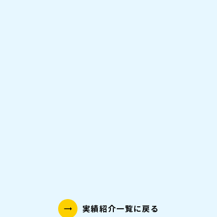
https://son-kanagawa.com/
実績紹介一覧に戻る
trending_flat