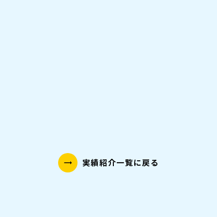
お菓子
ジュース
実績紹介一覧に戻る
trending_flat