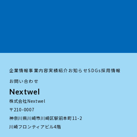
採用情報はこちら
trending_flat
企業情報
事業内容
実績紹介
お知らせ
SDGs
採用情報
お問い合わせ
Nextwel
株式会社Nextwel
〒210-0007
神奈川県川崎市川崎区駅前本町11-2
川崎フロンティアビル4階