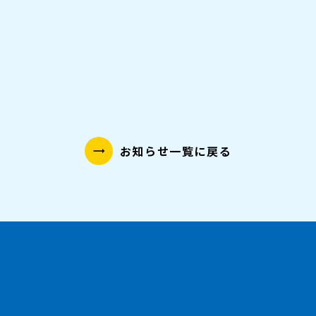
NPO法人 若者メンタルサポート協会
岡田沙織の『心が楽になる魔法』
お知らせ一覧に戻る
trending_flat