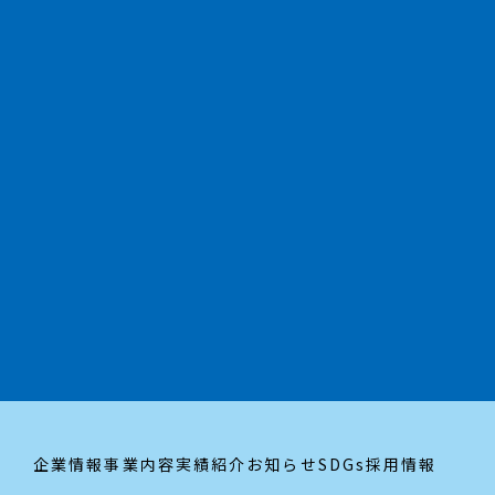
お問い合わせはこちら
trending_flat
採用情報はこちら
trending_flat
企業情報
事業内容
実績紹介
お知らせ
SDGs
採用情報